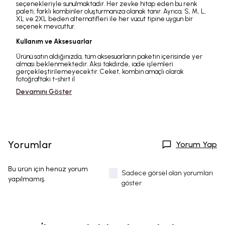
seçenekleriyle sunulmaktadır. Her zevke hitap eden bu renk
paleti, farklı kombinler oluşturmanıza olanak tanır. Ayrıca, S, M, L,
XL ve 2XL beden alternatifleri ile her vücut tipine uygun bir
seçenek mevcuttur.
Kullanım ve Aksesuarlar
Ürünü satın aldığınızda, tüm aksesuarların paketin içerisinde yer
alması beklenmektedir. Aksi takdirde, iade işlemleri
gerçekleştirilemeyecektir. Ceket, kombin amaçlı olarak
fotoğraftaki t-shirt il
Devamını Göster
Yorumlar
Yorum Yap
Bu ürün için henüz yorum
Sadece görsel olan yorumları
yapılmamış.
göster