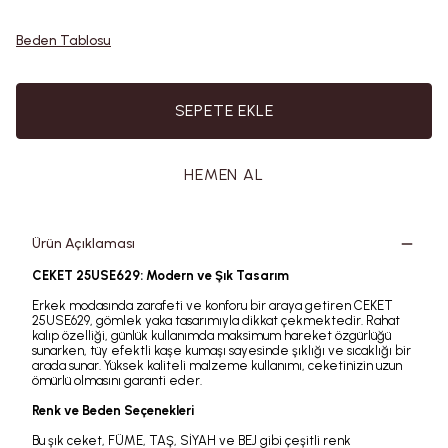
Beden Tablosu
SEPETE EKLE
HEMEN AL
Ürün Açıklaması
CEKET 25USE629: Modern ve Şık Tasarım
Erkek modasında zarafeti ve konforu bir araya getiren CEKET
25USE629, gömlek yaka tasarımıyla dikkat çekmektedir. Rahat
kalıp özelliği, günlük kullanımda maksimum hareket özgürlüğü
sunarken, tüy efektli kaşe kumaşı sayesinde şıklığı ve sıcaklığı bir
arada sunar. Yüksek kaliteli malzeme kullanımı, ceketinizin uzun
ömürlü olmasını garanti eder.
Renk ve Beden Seçenekleri
Bu şık ceket, FÜME, TAŞ, SİYAH ve BEJ gibi çeşitli renk