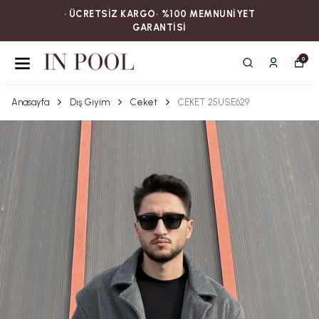
• ÜCRETSİZ KARGOㅤ‎‎‎‎‎‎‎‎• %100 MEMNUNİYET
GARANTİSİ
0
Anasayfa
Dış Giyim
Ceket
CEKET 25USE629