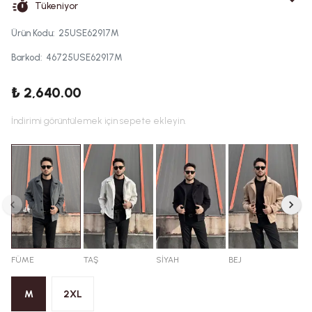
Tükeniyor
Ürün Kodu
:
25USE62917M
Barkod
:
46725USE62917M
₺ 2,640.00
İndirimi görüntülemek için sepete ekleyin.
FÜME
TAŞ
SİYAH
BEJ
M
2XL