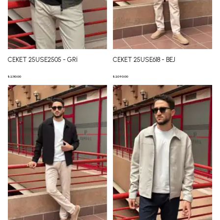
CEKET 25USE2505 - GRİ
CEKET 25USE618 - BEJ
₺ 2,310.00
₺ 2,090.00