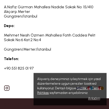
A.Nafiz Gürman Mahallesi Nadide Sokak No: 15/410
Akçarşı Merter
Güngören/İstanbul
Depo:
Mehmet Nesih Özmen Mahallesi Fatih Caddesi Pelit
Sokak
No:6
Kat:2 No:4
Güngören/Merter/İstanbul
Telefon:
+90 551 825 01 97
Alışveriş deneyiminizi iyileştirmek için yasal
düzenlemelere uygun çerezler (cookies)
kullanıyoruz. Detaylı bilgiye
Gizlilik ve Çerez
Politikası
sayfamızdan erişebilirsiniz.
Anladım
©2025 INPOOL