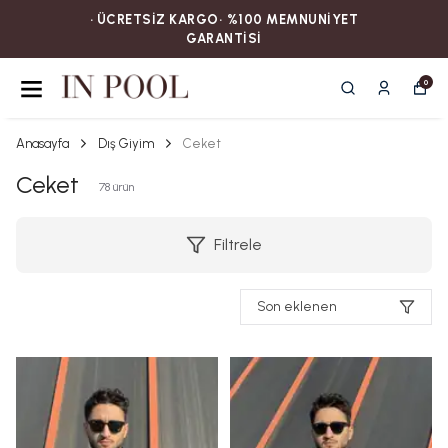
• ÜCRETSİZ KARGOㅤ‎‎‎‎‎‎‎‎• %100 MEMNUNİYET
GARANTİSİ
0
Anasayfa
Dış Giyim
Ceket
Ceket
78
ürün
Filtrele
Son eklenen