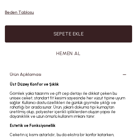
Beden Tablosu
SEPETE EKLE
HEMEN AL
Ürün Açıklaması
Üst Düzey Konfor ve Şıklık
Gömlek yaka tasarımı ve çift cep detayı ile dikkat çeken bu
unisex ceket, standart fit kesimi sayesinde her vücut tipine uyum
sağlar. Kullanıcı dostu özellikleri ile günlük giyimde şıklığı ve
rahatlığı bir arada sunar. Ürün, jakarlı dokuma tipi kumaştan
üretilmiş olup, polyester içerikli ipliklerden oluşan yapısı ile
dayanıklılık ve uzun ömürlü kullanım imkanı tanır.
Estetik ve Fonksiyonellik
Ceketin iç kısmı astarlıdır, bu da ekstra bir konfor katarken,