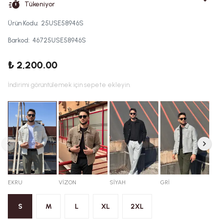
Tükeniyor
Ürün Kodu
:
25USE58946S
Barkod
:
46725USE58946S
₺ 2,200.00
İndirimi görüntülemek için sepete ekleyin.
EKRU
VİZON
SİYAH
GRİ
S
M
L
XL
2XL