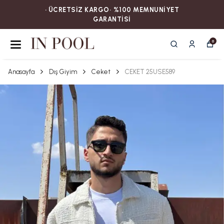
• ÜCRETSİZ KARGOㅤ‎‎‎‎‎‎‎‎• %100 MEMNUNİYET
GARANTİSİ
0
Anasayfa
Dış Giyim
Ceket
CEKET 25USE589