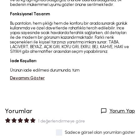
bedenin mükemmel uyumu gözler önüne serilmektedir.
Fonksiyonel Tasarım
Bu pantolon, hem şıklığı hem de konforu bir arada sunarak günlük
kullanımda ve özel davetlerde rahatlıkla tercih edilebilir. İnce
yapısı sayesinde sıcak havalarda ferahlık sağlarken, dil detayları
ile de modern bir görünüm kazandırmaktadır. Farklı renk
seçenekleri ile kişisel tarzınızı yansıtma imkanı sunar; TABA,
LACİVERT, BEYAZ, AÇIK GRİ, KOYU GRİ, EKRU, BEJ, KAHVE, HAKİ ve
SİYAH gibi alternatifler arasından seçim yapabilirsiniz.
İade Koşulları
Ürünün iade edilmesi durumunda, tüm
Devamını Göster
Yorumlar
Yorum Yap
1 değerlendirmeye göre
Sadece görsel olan yorumları göster