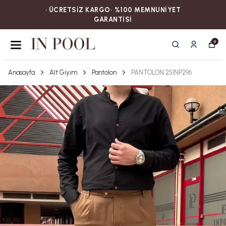
• ÜCRETSİZ KARGOㅤ‎‎‎‎‎‎‎‎• %100 MEMNUNİYET
GARANTİSİ
0
Anasayfa
Alt Giyim
Pantolon
PANTOLON 25INP296