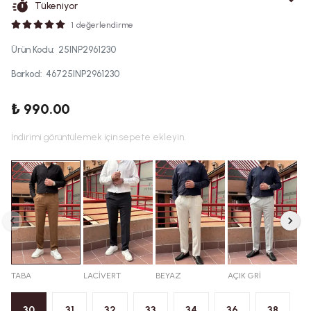
Tükeniyor
1 değerlendirme
Ürün Kodu
:
25INP2961230
Barkod
:
46725INP2961230
₺ 990.00
İndirimi görüntülemek için sepete ekleyin.
TABA
LACİVERT
BEYAZ
AÇIK GRİ
30
31
32
33
34
36
38