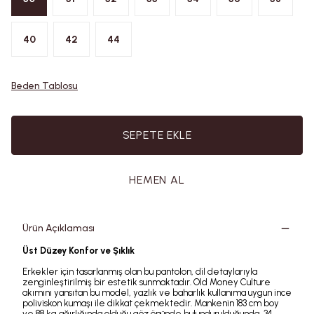
40
42
44
Beden Tablosu
SEPETE EKLE
HEMEN AL
Ürün Açıklaması
Üst Düzey Konfor ve Şıklık
Erkekler için tasarlanmış olan bu pantolon, dil detaylarıyla
zenginleştirilmiş bir estetik sunmaktadır. Old Money Culture
akımını yansıtan bu model, yazlık ve baharlık kullanıma uygun ince
poliviskon kumaşı ile dikkat çekmektedir. Mankenin 183 cm boy
ve 88 kg ağırlığında olduğu göz önünde bulundurulduğunda, 34