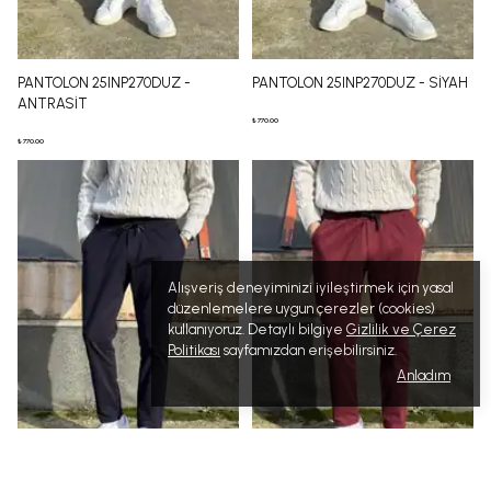
PANTOLON 25INP270DUZ -
PANTOLON 25INP270DUZ - SİYAH
ANTRASİT
₺ 770.00
₺ 770.00
Alışveriş deneyiminizi iyileştirmek için yasal
düzenlemelere uygun çerezler (cookies)
kullanıyoruz. Detaylı bilgiye
Gizlilik ve Çerez
Politikası
sayfamızdan erişebilirsiniz.
Anladım