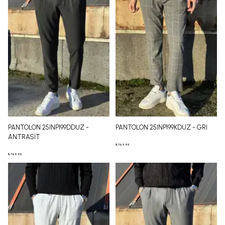
PANTOLON 25INP199DDUZ -
PANTOLON 25INP199KDUZ - GRİ
ANTRASİT
₺ 769.95
₺ 769.95