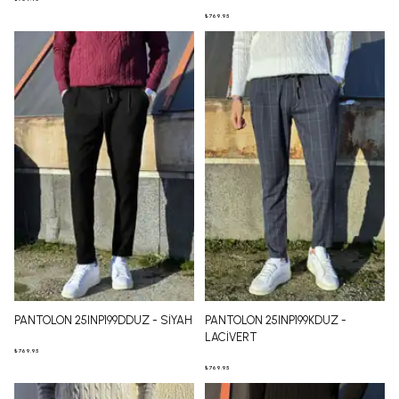
₺ 769.95
PANTOLON 25INP199DDUZ - SİYAH
PANTOLON 25INP199KDUZ -
LACİVERT
₺ 769.95
₺ 769.95