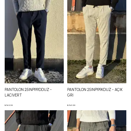
PANTOLON 25INP199DDUZ -
PANTOLON 25INP199KDUZ - AÇIK
LACİVERT
GRİ
₺ 769.95
₺ 769.95