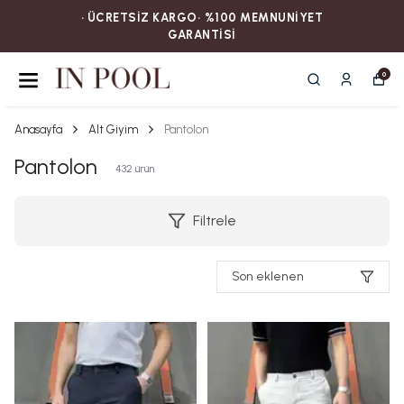
• ÜCRETSİZ KARGOㅤ‎‎‎‎‎‎‎‎• %100 MEMNUNİYET
GARANTİSİ
0
Anasayfa
Alt Giyim
Pantolon
Pantolon
432
ürün
Filtrele
Son eklenen