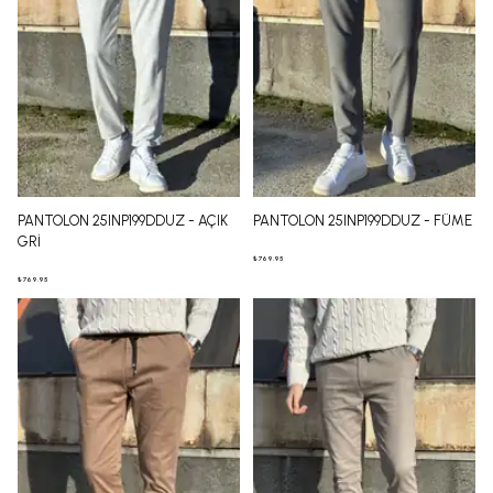
PANTOLON 25INP199DDUZ - AÇIK
PANTOLON 25INP199DDUZ - FÜME
GRİ
₺ 769.95
₺ 769.95