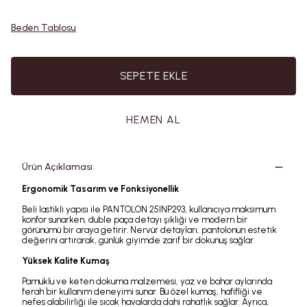
Beden Tablosu
SEPETE EKLE
HEMEN AL
Ürün Açıklaması
Ergonomik Tasarım ve Fonksiyonellik
Beli lastikli yapısı ile PANTOLON 25INP293, kullanıcıya maksimum
konfor sunarken, duble paça detayı şıklığı ve modern bir
görünümü bir araya getirir. Nervür detayları, pantolonun estetik
değerini artırarak, günlük giyimde zarif bir dokunuş sağlar.
Yüksek Kalite Kumaş
Pamuklu ve keten dokuma malzemesi, yaz ve bahar aylarında
ferah bir kullanım deneyimi sunar. Bu özel kumaş, hafifliği ve
nefes alabilirliği ile sıcak havalarda dahi rahatlık sağlar. Ayrıca,