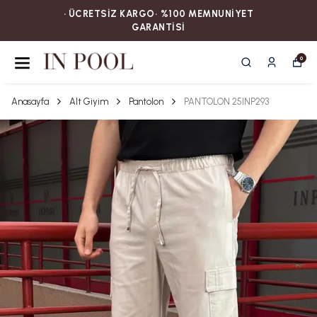
• ÜCRETSİZ KARGOㅤ‎‎‎‎‎‎‎‎• %100 MEMNUNİYET
GARANTİSİ
0
Anasayfa
Alt Giyim
Pantolon
PANTOLON 25INP293