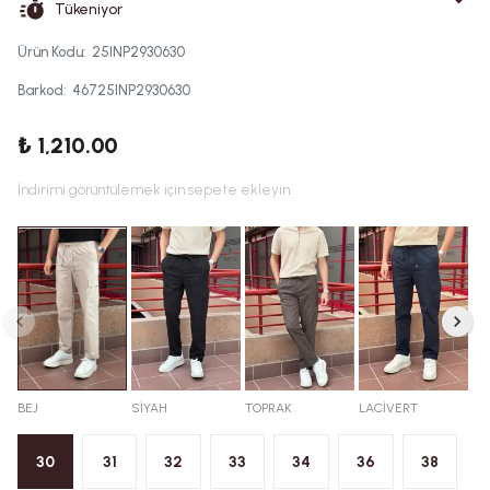
Tükeniyor
Ürün Kodu
:
25INP2930630
Barkod
:
46725INP2930630
₺ 1,210.00
İndirimi görüntülemek için sepete ekleyin.
BEJ
SİYAH
TOPRAK
LACİVERT
30
31
32
33
34
36
38