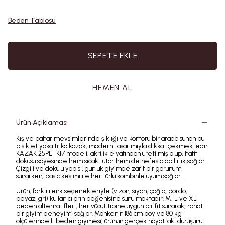
Beden Tablosu
SEPETE EKLE
HEMEN AL
Ürün Açıklaması
Kış ve bahar mevsimlerinde şıklığı ve konforu bir arada sunan bu
bisiklet yaka triko kazak, modern tasarımıyla dikkat çekmektedir.
KAZAK 25PLTK17 modeli, akrilik elyafından üretilmiş olup, hafif
dokusu sayesinde hem sıcak tutar hem de nefes alabilirlik sağlar.
Çizgili ve dokulu yapısı, günlük giyimde zarif bir görünüm
sunarken, basic kesimi ile her türlü kombinle uyum sağlar.
Ürün, farklı renk seçenekleriyle (vizon, siyah, çağla, bordo,
beyaz, gri) kullanıcıların beğenisine sunulmaktadır. M, L ve XL
beden alternatifleri, her vücut tipine uygun bir fit sunarak, rahat
bir giyim deneyimi sağlar. Mankenin 186 cm boy ve 80 kg
ölçülerinde L beden giymesi, ürünün gerçek hayattaki duruşunu