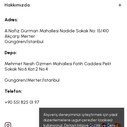
Hakkımızda
Adres:
A.Nafiz Gürman Mahallesi Nadide Sokak No: 15/410
Akçarşı Merter
Güngören/İstanbul
Depo:
Mehmet Nesih Özmen Mahallesi Fatih Caddesi Pelit
Sokak
No:6
Kat:2 No:4
Güngören/Merter/İstanbul
Telefon:
+90 551 825 01 97
Alışveriş deneyiminizi iyileştirmek için yasal
düzenlemelere uygun çerezler (cookies)
kullanıyoruz. Detaylı bilgiye
Gizlilik ve Çerez