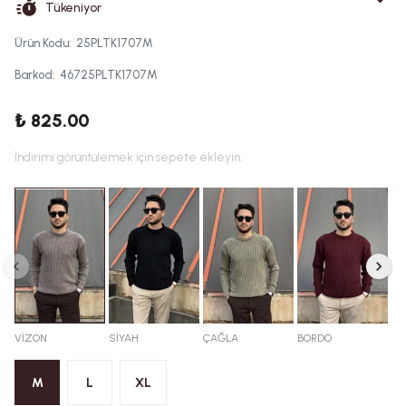
Tükeniyor
Ürün Kodu
:
25PLTK1707M
Barkod
:
46725PLTK1707M
₺ 825.00
İndirimi görüntülemek için sepete ekleyin.
VİZON
SİYAH
ÇAĞLA
BORDO
M
L
XL