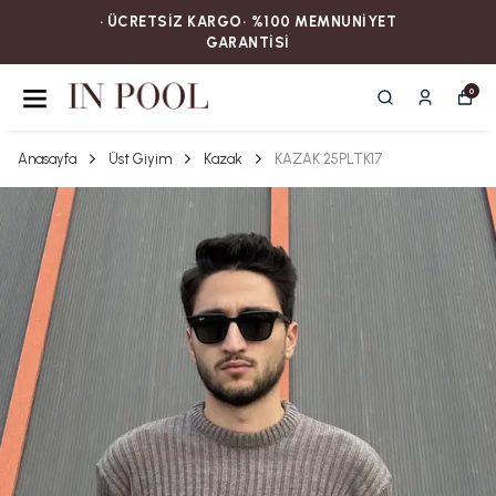
• ÜCRETSİZ KARGOㅤ‎‎‎‎‎‎‎‎• %100 MEMNUNİYET
GARANTİSİ
0
Anasayfa
Üst Giyim
Kazak
KAZAK 25PLTK17