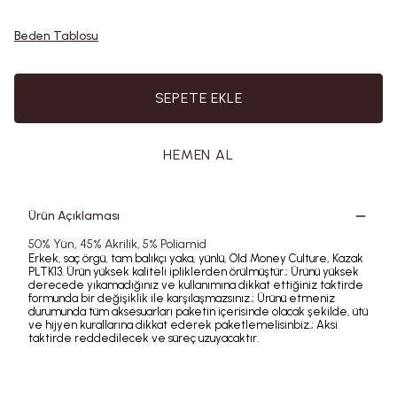
Beden Tablosu
SEPETE EKLE
HEMEN AL
Ürün Açıklaması
50% Yün, 45% Akrilik, 5% Poliamid
Erkek, saç örgü, tam balıkçı yaka, yünlü, Old Money Culture, Kazak
PLTK13. Ürün yüksek kaliteli ipliklerden örülmüştür.; Ürünü yüksek
derecede yıkamadığınız ve kullanımına dikkat ettiğiniz taktirde
formunda bir değişiklik ile karşılaşmazsınız.; Ürünü etmeniz
durumunda tüm aksesuarları paketin içerisinde olacak şekilde, ütü
ve hijyen kurallarına dikkat ederek paketlemelisinbiz.; Aksi
taktirde reddedilecek ve süreç uzuyacaktır.