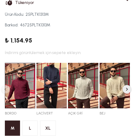
Tükeniyor
Ürün Kodu
:
25PLTK1313M
Barkod
:
46725PLTK1313M
₺ 1,154.95
İndirimi görüntülemek için sepete ekleyin.
BORDO
LACİVERT
AÇIK GRİ
BEJ
M
L
XL