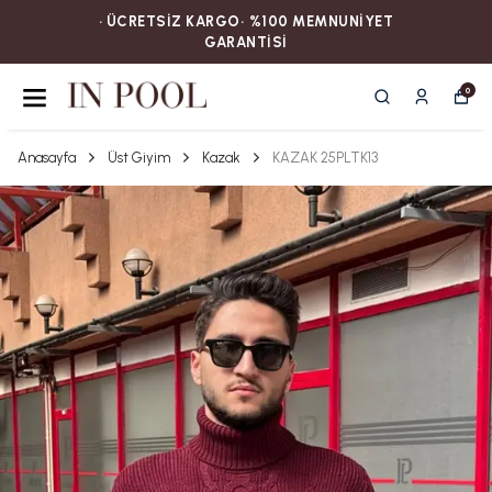
• ÜCRETSİZ KARGOㅤ‎‎‎‎‎‎‎‎• %100 MEMNUNİYET
GARANTİSİ
0
Anasayfa
Üst Giyim
Kazak
KAZAK 25PLTK13