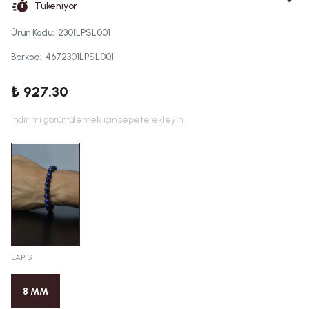
Tükeniyor
Ürün Kodu
:
2301LPSL001
Barkod
:
4672301LPSL001
₺ 927.30
İndirimi görüntülemek için sepete ekleyin.
LAPİS
8 MM