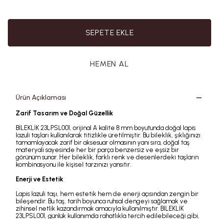
SEPETE EKLE
HEMEN AL
Ürün Açıklaması
Zarif Tasarım ve Doğal Güzellik
BİLEKLİK 23LPSL001, orijinal A kalite 8 mm boyutunda doğal lapis
lazuli taşları kullanılarak titizlikle üretilmiştir. Bu bileklik, şıklığınızı
tamamlayacak zarif bir aksesuar olmasının yanı sıra, doğal taş
materyali sayesinde her bir parça benzersiz ve eşsiz bir
görünüm sunar. Her bileklik, farklı renk ve desenlerdeki taşların
kombinasyonu ile kişisel tarzınızı yansıtır.
Enerji ve Estetik
Lapis lazuli taşı, hem estetik hem de enerji açısından zengin bir
bileşendir. Bu taş, tarih boyunca ruhsal dengeyi sağlamak ve
zihinsel netlik kazandırmak amacıyla kullanılmıştır. BİLEKLİK
23LPSL001, günlük kullanımda rahatlıkla tercih edilebileceği gibi,