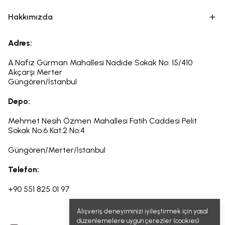
Hakkımızda
Adres:
A.Nafiz Gürman Mahallesi Nadide Sokak No: 15/410
Akçarşı Merter
Güngören/İstanbul
Depo:
Mehmet Nesih Özmen Mahallesi Fatih Caddesi Pelit
Sokak
No:6
Kat:2 No:4
Güngören/Merter/İstanbul
Telefon:
+90 551 825 01 97
Alışveriş deneyiminizi iyileştirmek için yasal
düzenlemelere uygun çerezler (cookies)