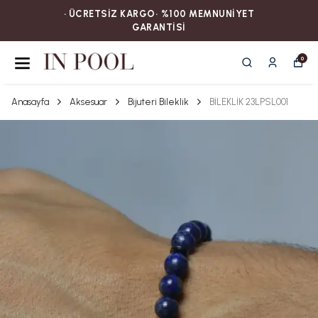
• ÜCRETSİZ KARGOㅤ‎‎‎‎‎‎‎‎• %100 MEMNUNİYET
GARANTİSİ
0
Anasayfa
Aksesuar
Bijuteri Bileklik
BİLEKLİK 23LPSL001