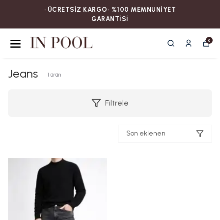
• ÜCRETSİZ KARGOㅤ‎‎‎‎‎‎‎‎• %100 MEMNUNİYET
GARANTİSİ
0
Jeans
1
ürün
Filtrele
Son eklenen