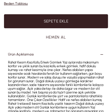
Beden Tablosu
SEPETE EKLE
HEMEN AL
Ürün Açıklaması
Rahat Kesim Kısa Kollu Erkek Gömlek Yaz aylarında maksimum
konfor ve şıklık sunan bu kısa kollu erkek gömlek, hafif dokulu
kumaşı ve rahat kesimiyle öne çıkar.; Nefes alabilen yapısı
sayesinde sıcak havalarda ferah bir kullanım sağlarken, gün boyu
konfor sunar.; Modern ve salaş duruşu ile vücuda yapışmadan rahat
bir görünüm sunar.; Doğal dokulu yüzeyi gömleğe karakter
kazandırırken, sade tasarımı sayesinde farklı kombinlerle kolayca
uyum sağlar.; Açık yaka detayı ile daha özgür ve modern bir stil
sunan bu model; tek başına ya da tişört üzerine açık şekilde
kullanılabilir.; Günlük kombinlerde şort ve pantolonlarla rahatlıkla
tamamlanır.; Öne Çıkan Özellikler: Hafif ve nefes alabilen kumaş
Rahat (relaxed) kesim Kısa kollu yazlık tasarım Doğal dokulu yüzey
Açık yaka modern stil Günlük kombinlere uygun kullanım Yaz
stilinde konforlu, modern ve zahmetsiz bir görünüm arayanlar için