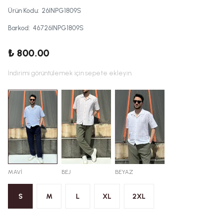
Ürün Kodu
:
26INPG1809S
Barkod
:
46726INPG1809S
₺ 800.00
İndirimi görüntülemek için sepete ekleyin.
MAVİ
BEJ
BEYAZ
S
M
L
XL
2XL