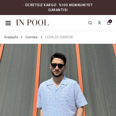
• ÜCRETSİZ KARGOㅤ‎‎‎‎‎‎‎‎• %100 MEMNUNİYET
GARANTİSİ
0
Anasayfa
Gömlek
GÖMLEK 26INPG18