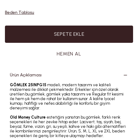
Beden Tablosu
SEPETE EKLE
HEMEN AL
Ürün Açıklaması
GÖMLEK 25INPG15
modeli, modern tasarımı ve kaliteli
malzemesi ile dikkat çekmektedir. Erkekler için özel olarak
üretilen bu gömlek, gömlek yaka tasarımı ve Regular fit kesimi
ile hem şık hem de rahat bir kullanım sunar. A kalite lyocel
kumaşı, hafifliği ve nefes alabilirliği ile konforlu bir giyim
deneyimi sağlar.
Old Money Culture
estetiğini yansıtan bu gömlek, farklı renk
seçenekleri ile her zevke hitap eder. Lacivert, taş, siyah, bej,
beyaz, füme, vizon, gri, su yeşili, kahve ve haki gibi alternatifleri
ile kombinlerinizi zenginleştirir. Ürün, S, M, L, XL ve 2XL beden
seçenekleri ile geniş bir kitleye ulaşmayı hedefler.