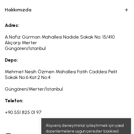
Hakkımızda
Adres:
A.Nafiz Gürman Mahallesi Nadide Sokak No: 15/410
Akçarşı Merter
Güngören/İstanbul
Depo:
Mehmet Nesih Özmen Mahallesi Fatih Caddesi Pelit
Sokak
No:6
Kat:2 No:4
Güngören/Merter/İstanbul
Telefon:
+90 551 825 01 97
Alışveriş deneyiminizi iyileştirmek için yasal
düzenlemelere uygun çerezler (cookies)