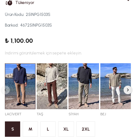
Tükeniyor
Ürün Kodu
:
25INPG1503S
Barkod
:
46725INPG1503S
₺ 1,100.00
İndirimi görüntülemek için sepete ekleyin.
LACİVERT
TAŞ
SİYAH
BEJ
S
M
L
XL
2XL