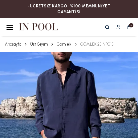
• ÜCRETSİZ KARGOㅤ‎‎‎‎‎‎‎‎• %100 MEMNUNİYET
GARANTİSİ
0
Anasayfa
Üst Giyim
Gömlek
GÖMLEK 25INPG15