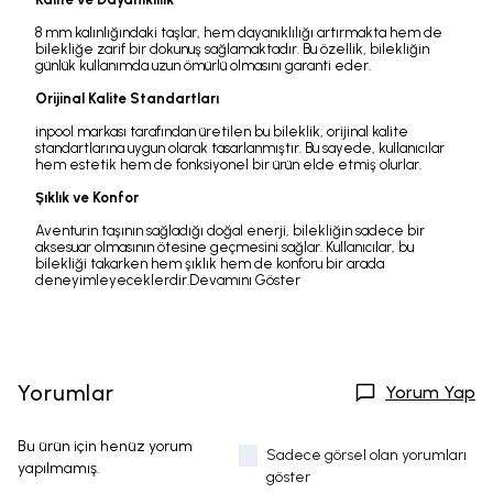
8 mm kalınlığındaki taşlar, hem dayanıklılığı artırmakta hem de
bilekliğe zarif bir dokunuş sağlamaktadır. Bu özellik, bilekliğin
günlük kullanımda uzun ömürlü olmasını garanti eder.
Orijinal Kalite Standartları
inpool markası tarafından üretilen bu bileklik, orijinal kalite
standartlarına uygun olarak tasarlanmıştır. Bu sayede, kullanıcılar
hem estetik hem de fonksiyonel bir ürün elde etmiş olurlar.
Şıklık ve Konfor
Aventurin taşının sağladığı doğal enerji, bilekliğin sadece bir
aksesuar olmasının ötesine geçmesini sağlar. Kullanıcılar, bu
bilekliği takarken hem şıklık hem de konforu bir arada
deneyimleyeceklerdir.
Devamını Göster
Yorumlar
Yorum Yap
Bu ürün için henüz yorum
Sadece görsel olan yorumları
yapılmamış.
göster