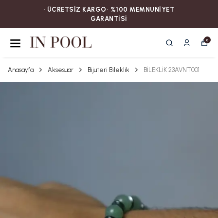
• ÜCRETSİZ KARGOㅤ‎‎‎‎‎‎‎‎• %100 MEMNUNİYET
GARANTİSİ
0
Anasayfa
Aksesuar
Bijuteri Bileklik
BİLEKLİK 23AVNT001