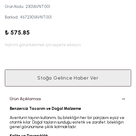
Ürün Kodu
:
2301AVNT001
Barkod
:
4672301AVNT001
₺ 575.85
İndirimi görüntülemek için sepete ekleyin.
Stoğa Gelince Haber Ver
Ürün Açıklaması
Benzersiz Tasarım ve Doğal Malzeme
Aventurin taşının kullanımı, bu bilekliğin her bir parçasını eşsiz ve
otantik kılar. Doğal taşların sunduğu estetik ve zarafet, bilekliğin
genel görünümüne şıklık katmaktadır.
Kalite ve Dayanıklılık