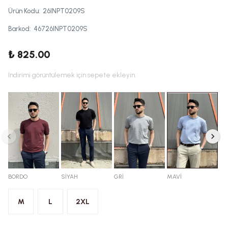
Ürün Kodu
:
26INPT0209S
Barkod
:
46726INPT0209S
₺ 825.00
İndirimi görüntülemek için sepete ekleyin.
BORDO
SİYAH
GRİ
MAVİ
M
L
2XL