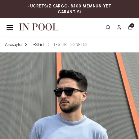
• ÜCRETSİZ KARGOㅤ‎‎‎‎‎‎‎‎• %100 MEMNUNİYET
GARANTİSİ
0
Anasayfa
T-Shirt
T-SHIRT 26INPT02