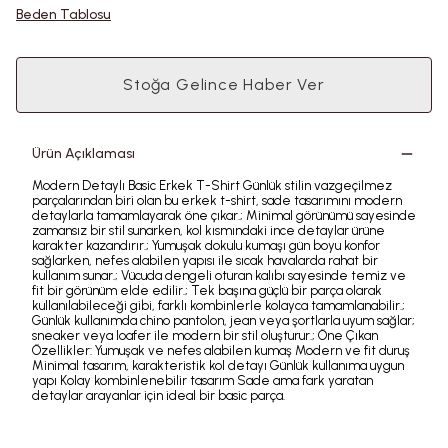
Beden Tablosu
Stoğa Gelince Haber Ver
Ürün Açıklaması
Modern Detaylı Basic Erkek T-Shirt Günlük stilin vazgeçilmez
parçalarından biri olan bu erkek t-shirt, sade tasarımını modern
detaylarla tamamlayarak öne çıkar.; Minimal görünümü sayesinde
zamansız bir stil sunarken, kol kısmındaki ince detaylar ürüne
karakter kazandırır.; Yumuşak dokulu kumaşı gün boyu konfor
sağlarken, nefes alabilen yapısı ile sıcak havalarda rahat bir
kullanım sunar.; Vücuda dengeli oturan kalıbı sayesinde temiz ve
fit bir görünüm elde edilir.; Tek başına güçlü bir parça olarak
kullanılabileceği gibi, farklı kombinlerle kolayca tamamlanabilir.;
Günlük kullanımda chino pantolon, jean veya şortlarla uyum sağlar;
sneaker veya loafer ile modern bir stil oluşturur.; Öne Çıkan
Özellikler: Yumuşak ve nefes alabilen kumaş Modern ve fit duruş
Minimal tasarım, karakteristik kol detayı Günlük kullanıma uygun
yapı Kolay kombinlenebilir tasarım Sade ama fark yaratan
detaylar arayanlar için ideal bir basic parça.