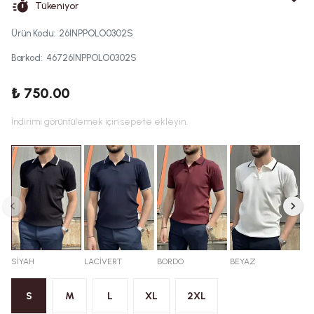
Tükeniyor
Ürün Kodu
:
26INPPOLO0302S
Barkod
:
46726INPPOLO0302S
₺ 750.00
İndirimi görüntülemek için sepete ekleyin.
SİYAH
LACİVERT
BORDO
BEYAZ
S
M
L
XL
2XL