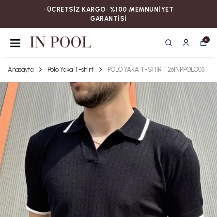
• ÜCRETSİZ KARGOㅤ‎‎‎‎‎‎‎‎• %100 MEMNUNİYET
GARANTİSİ
0
Anasayfa
Polo Yaka T-shirt
POLO YAKA T-SHİRT 26INPPOLO03