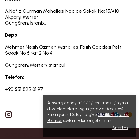
A.Nafiz Gürman Mahallesi Nadide Sokak No: 15/410
Akçarşı Merter
Güngören/İstanbul
Depo:
Mehmet Nesih Özmen Mahallesi Fatih Caddesi Pelit
Sokak
No:6
Kat:2 No:4
Güngören/Merter/İstanbul
Telefon:
+90 551 825 01 97
Alışveriş deneyiminizi iyileştirmek için yasal
düzenlemelere uygun çerezler (cookies)
kullanıyoruz. Detaylı bilgiye
Gizlilik ve Çerez
Politikası
sayfamızdan erişebilirsiniz.
Anladım
©2025 INPOOL