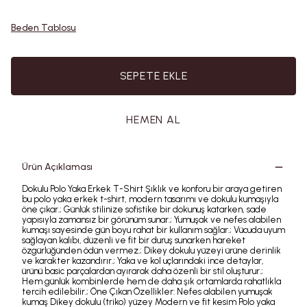
Beden Tablosu
SEPETE EKLE
HEMEN AL
Ürün Açıklaması
Dokulu Polo Yaka Erkek T-Shirt Şıklık ve konforu bir araya getiren
bu polo yaka erkek t-shirt, modern tasarımı ve dokulu kumaşıyla
öne çıkar.; Günlük stilinize sofistike bir dokunuş katarken, sade
yapısıyla zamansız bir görünüm sunar.; Yumuşak ve nefes alabilen
kumaşı sayesinde gün boyu rahat bir kullanım sağlar.; Vücuda uyum
sağlayan kalıbı, düzenli ve fit bir duruş sunarken hareket
özgürlüğünden ödün vermez.; Dikey dokulu yüzeyi ürüne derinlik
ve karakter kazandırır.; Yaka ve kol uçlarındaki ince detaylar,
ürünü basic parçalardan ayırarak daha özenli bir stil oluşturur.;
Hem günlük kombinlerde hem de daha şık ortamlarda rahatlıkla
tercih edilebilir.; Öne Çıkan Özellikler: Nefes alabilen yumuşak
kumaş Dikey dokulu (triko) yüzey Modern ve fit kesim Polo yaka