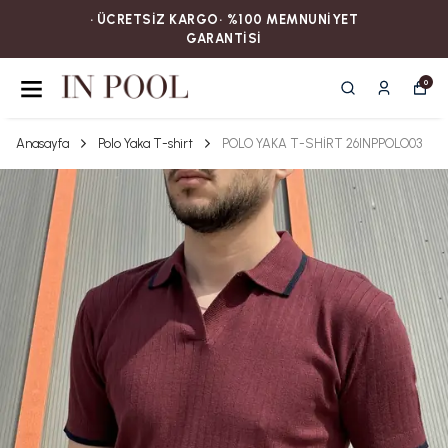
• ÜCRETSİZ KARGOㅤ‎‎‎‎‎‎‎‎• %100 MEMNUNİYET
GARANTİSİ
0
Anasayfa
Polo Yaka T-shirt
POLO YAKA T-SHİRT 26INPPOLO03