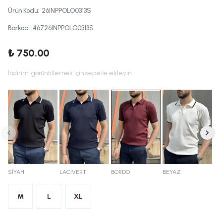
Ürün Kodu
:
26INPPOLO0313S
Barkod
:
46726INPPOLO0313S
₺ 750.00
İndirimi görüntülemek için sepete ekleyin.
SİYAH
LACİVERT
BORDO
BEYAZ
M
L
XL