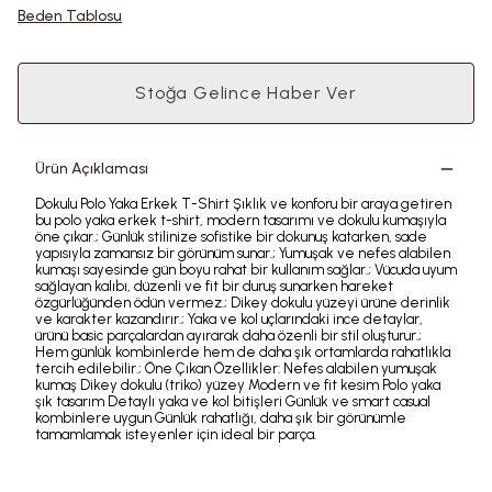
Beden Tablosu
Stoğa Gelince Haber Ver
Ürün Açıklaması
Dokulu Polo Yaka Erkek T-Shirt Şıklık ve konforu bir araya getiren
bu polo yaka erkek t-shirt, modern tasarımı ve dokulu kumaşıyla
öne çıkar.; Günlük stilinize sofistike bir dokunuş katarken, sade
yapısıyla zamansız bir görünüm sunar.; Yumuşak ve nefes alabilen
kumaşı sayesinde gün boyu rahat bir kullanım sağlar.; Vücuda uyum
sağlayan kalıbı, düzenli ve fit bir duruş sunarken hareket
özgürlüğünden ödün vermez.; Dikey dokulu yüzeyi ürüne derinlik
ve karakter kazandırır.; Yaka ve kol uçlarındaki ince detaylar,
ürünü basic parçalardan ayırarak daha özenli bir stil oluşturur.;
Hem günlük kombinlerde hem de daha şık ortamlarda rahatlıkla
tercih edilebilir.; Öne Çıkan Özellikler: Nefes alabilen yumuşak
kumaş Dikey dokulu (triko) yüzey Modern ve fit kesim Polo yaka
şık tasarım Detaylı yaka ve kol bitişleri Günlük ve smart casual
kombinlere uygun Günlük rahatlığı, daha şık bir görünümle
tamamlamak isteyenler için ideal bir parça.