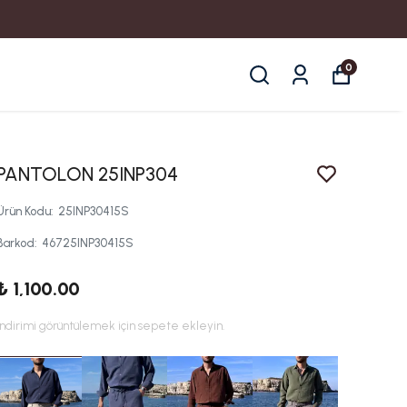
0
PANTOLON 25INP304
Ürün Kodu
:
25INP30415S
Barkod
:
46725INP30415S
₺ 1,100.00
İndirimi görüntülemek için sepete ekleyin.