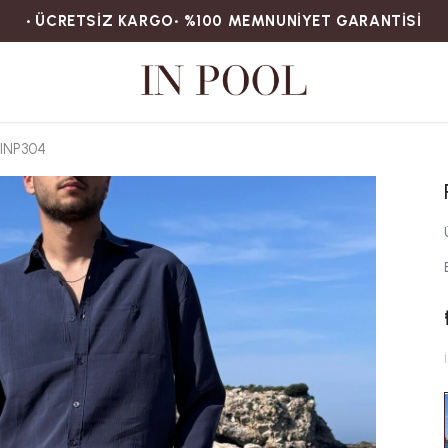
• ÜCRETSİZ KARGOㅤ‎‎‎‎‎‎‎‎• %100 MEMNUNİYET GARANTİSİ
INP304