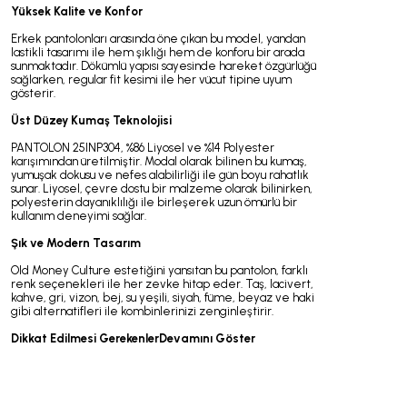
Yüksek Kalite ve Konfor
Erkek pantolonları arasında öne çıkan bu model, yandan
lastikli tasarımı ile hem şıklığı hem de konforu bir arada
sunmaktadır. Dökümlü yapısı sayesinde hareket özgürlüğü
sağlarken, regular fit kesimi ile her vücut tipine uyum
gösterir.
Üst Düzey Kumaş Teknolojisi
PANTOLON 25INP304, %86 Liyosel ve %14 Polyester
karışımından üretilmiştir. Modal olarak bilinen bu kumaş,
yumuşak dokusu ve nefes alabilirliği ile gün boyu rahatlık
sunar. Liyosel, çevre dostu bir malzeme olarak bilinirken,
polyesterin dayanıklılığı ile birleşerek uzun ömürlü bir
kullanım deneyimi sağlar.
Şık ve Modern Tasarım
Old Money Culture estetiğini yansıtan bu pantolon, farklı
renk seçenekleri ile her zevke hitap eder. Taş, lacivert,
kahve, gri, vizon, bej, su yeşili, siyah, füme, beyaz ve haki
gibi alternatifleri ile kombinlerinizi zenginleştirir.
Dikkat Edilmesi Gerekenler
Devamını Göster