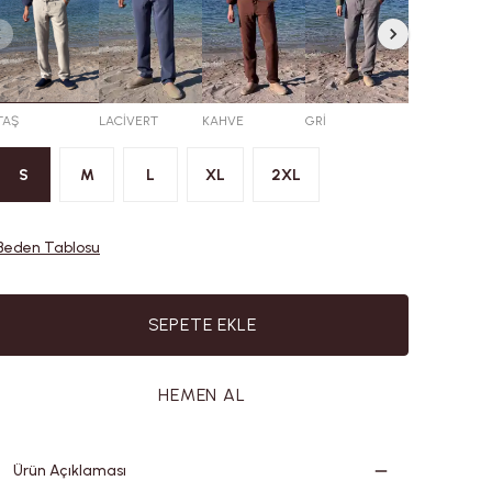
TAŞ
LACİVERT
KAHVE
GRİ
VİZON
S
M
L
XL
2XL
Beden Tablosu
SEPETE EKLE
HEMEN AL
Ürün Açıklaması